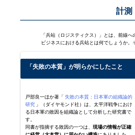
計測
「兵站（ロジスティクス）」とは、前線へ
ビジネスにおける兵站とは何でしょうか。
「失敗の本質」が明らかにしたこと
戸部良一ほか著「
失敗の本質：日本軍の組織論的
研究
」（ダイヤモンド社）は、太平洋戦争におけ
る日本軍の敗因を組織論として分析した研究書で
す。
同書が指摘する敗因の一つは、
現場の情報が正確
に経営（大本営）に届かない構造
にありました。