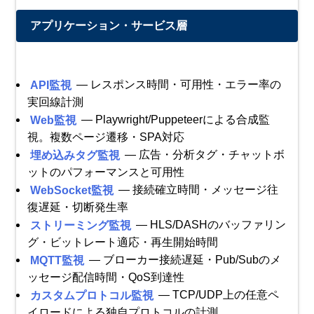
アプリケーション・サービス層
API監視
— レスポンス時間・可用性・エラー率の
実回線計測
Web監視
— Playwright/Puppeteerによる合成監
視。複数ページ遷移・SPA対応
埋め込みタグ監視
— 広告・分析タグ・チャットボ
ットのパフォーマンスと可用性
WebSocket監視
— 接続確立時間・メッセージ往
復遅延・切断発生率
ストリーミング監視
— HLS/DASHのバッファリン
グ・ビットレート適応・再生開始時間
MQTT監視
— ブローカー接続遅延・Pub/Subのメ
ッセージ配信時間・QoS到達性
カスタムプロトコル監視
— TCP/UDP上の任意ペ
イロードによる独自プロトコルの計測