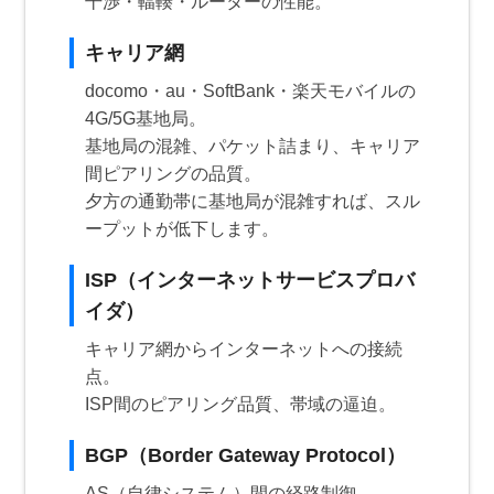
干渉・輻輳・ルーターの性能。
キャリア網
docomo・au・SoftBank・楽天モバイルの
4G/5G基地局。
基地局の混雑、パケット詰まり、キャリア
間ピアリングの品質。
夕方の通勤帯に基地局が混雑すれば、スル
ープットが低下します。
ISP（インターネットサービスプロバ
イダ）
キャリア網からインターネットへの接続
点。
ISP間のピアリング品質、帯域の逼迫。
BGP（Border Gateway Protocol）
AS（自律システム）間の経路制御。