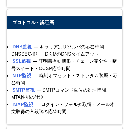
プロトコル・認証層
DNS監視
— キャリア別リゾルバの応答時間、
DNSSEC検証、DKIMのDNSタイムアウト
SSL監視
— 証明書有効期限・チェーン完全性・暗
号スイート・OCSP応答時間
NTP監視
— 時刻オフセット・ストラタム階層・応
答時間
SMTP監視
— SMTPコマンド単位の処理時間、
MTA性能の計測
IMAP監視
— ログイン・フォルダ取得・メール本
文取得の各段階の応答時間