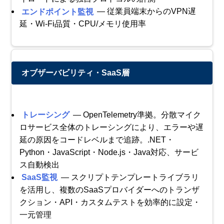
エンドポイント監視
— 従業員端末からのVPN遅
延・Wi-Fi品質・CPU/メモリ使用率
オブザーバビリティ・SaaS層
トレーシング
— OpenTelemetry準拠。分散マイク
ロサービス全体のトレーシングにより、エラーや遅
延の原因をコードレベルまで追跡。.NET・
Python・JavaScript・Node.js・Java対応、サービ
ス自動検出
SaaS監視
— スクリプトテンプレートライブラリ
を活用し、複数のSaaSプロバイダーへのトランザ
クション・API・カスタムテストを効率的に設定・
一元管理